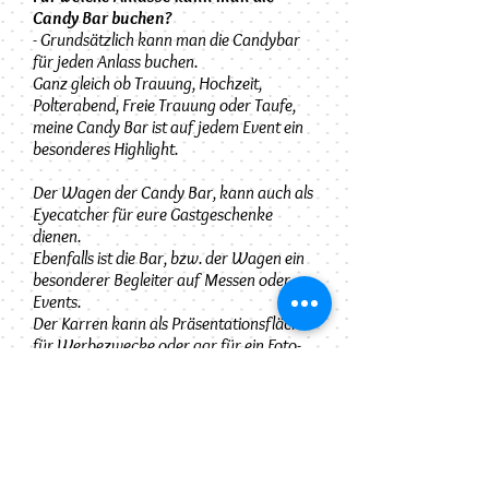
Candy Bar buchen?
- Grundsätzlich kann man die Candybar
für jeden Anlass buchen.
Ganz gleich ob Trauung, Hochzeit,
Polterabend, Freie Trauung oder Taufe,
meine Candy Bar ist auf jedem Event ein
besonderes Highlight.
Der Wagen der Candy Bar, kann auch als
Eyecatcher für eure Gastgeschenke
dienen.
Ebenfalls ist die Bar, bzw. der Wagen ein
besonderer Begleiter auf Messen oder
Events.
Der Karren kann als Präsentationsfläche
für Werbezwecke oder gar für ein Foto-
Shooting dienen.
Wie Du merkst, eignet sich die
Naschbar für viele Anwendungen sowie
Installationen und steht durch
Ihre nostalgische Lichtinstallation stets im
Rampenlicht.