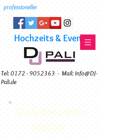
professioneller
Hochzeits & Event DJ
Tel: 0172 - 9052363
-
Mail: Info@DJ-
Pali.de
Candy Bar mieten
Rösrath