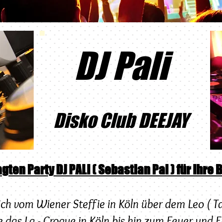
DJ Pali
Disko Club DEEJAY
en Party DJ PALI ( Sebastian Pal ) für Ihre B
ich vom Wiener Steffie in Köln über dem Leo ( 
 das La - Croque in Köln bis hin zum Feuer und Eis