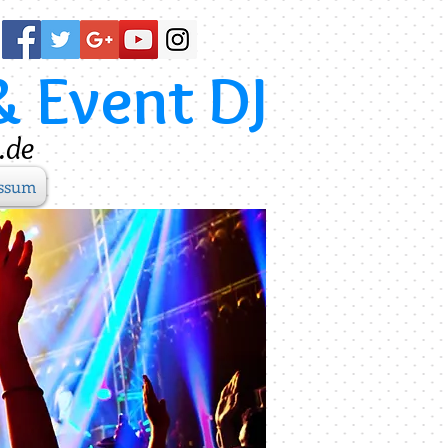
& Event DJ
.de
ssum