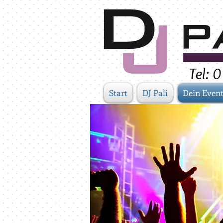
Tel:
Start
DJ Pali
Dein Even