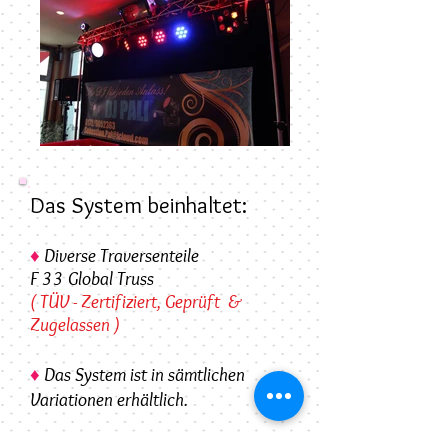
Das System beinhaltet:
♦
Diverse Traversenteile
F 33 Global Truss
(
TÜV - Zertifizier
t, Geprüft &
Zugelassen )
♦
Das System ist in sämtlichen
Variationen erhältlich.
♦
Individuelle
Preis-/