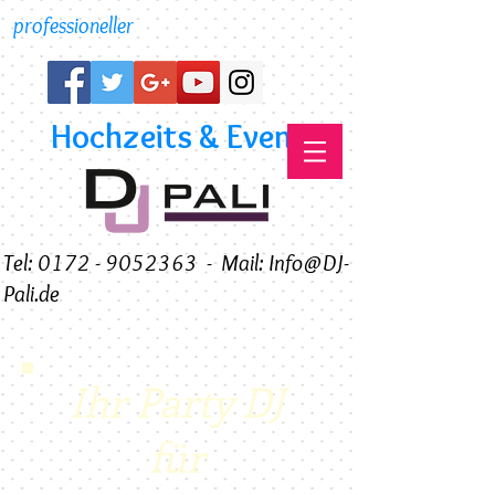
professioneller
Hochzeits & Event DJ
Tel: 0172 - 9052363
-
Mail: Info@DJ-
Pali.de
Ihr Party DJ
für