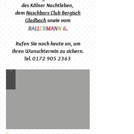
des Kölner Nachtleben,
dem
Naschbars
Club Bergisch
Gladbach
sowie vom
B
A
L
L
E
R
M
A
N
N
6
.
Rufen Sie noch heute an, um
Ihren Wunschtermin zu sichern.
Tel. 0172 905 2363