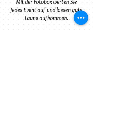
Mit der Fotobox werten Sie
jedes Event auf und lassen gute
Laune aufkommen.
Vereinbaren Sie einen Termin
und stellen Sie mir Ihr Thema
vor. Ich nehme mir gerne
ausgiebig Zeit für Sie und
berate Sie individuell und
umfangreich bei einem
persönlichen, kostenfreien und
unverbindlichen Gespräch.
Die oberste Priorität ist die
Kundenzufriedenheit für mich.