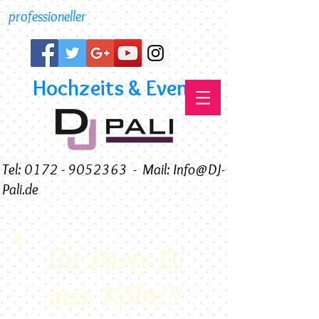
professioneller
Hochzeits & Event DJ
Tel: 0172 - 9052363
-
Mail: Info@DJ-
Pali.de
Ihr Party DJ
aus Köln!!!