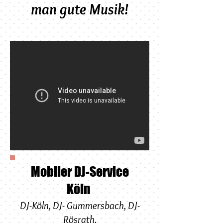
man gute Musik!
Mobiler DJ-Service
Köln
DJ-Köln
,
DJ-
Gummersbach
,
DJ-
Rösrath
,