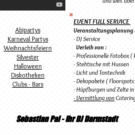
und weit über
EVENT FULL SERVICE
Abipartys
Veranstaltungsplanung
Karneval Partys
- DJ Service
Verleih von :
Weihnachtsfeiern
- Professionelle Fotobox (
Silvester
- Stehtische mit Hussen
Halloween
- Licht und Tontechnik
Diskotheken
- Dekopakete ( Floorspots
Clubs - Bars
- Hüpfburgen und Zelte in
- Vermittlung von
Catering
Sebastian Pal - Ihr DJ Darmstadt