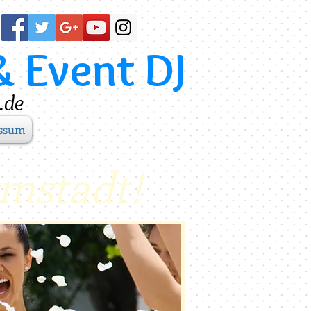
& Event DJ
.de
ssum
rmstadt!