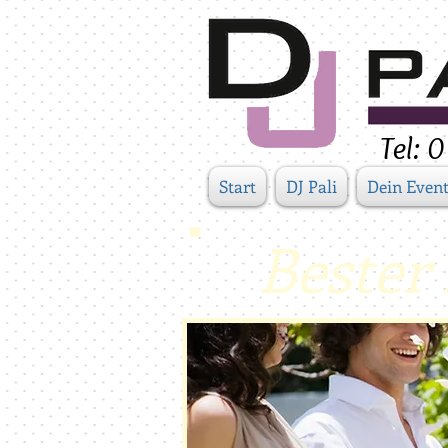
Tel:
Start
DJ Pali
Dein Even
Bester