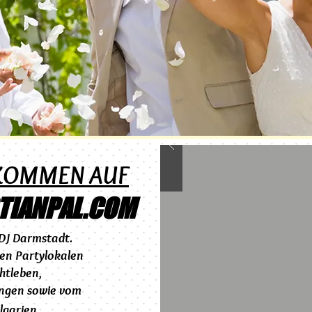
LKOMMEN AUF
TIANPAL.COM
DJ Darmstadt.
en Partylokalen
htleben,
ingen sowie vom
.
lgarien