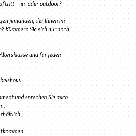
uftritt – in- oder outdoor?
igen jemanden, der Ihnen im
en? Kümmern Sie sich nur noch
Altersklasse und für jeden
ebelshow.
pment und sprechen Sie mich
an.
hältlich.
aufkommen.