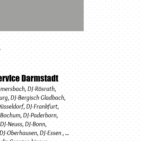
!
ervice Darmstadt
mersbach
,
DJ-
Rösrath
,
urg
,
DJ-
Bergisch Gladbach
,
üsseldorf
,
DJ-
Frankfurt
,
-Bochum
,
DJ-Paderborn
,
DJ-Neuss
,
DJ-
Bonn
,
DJ-
Oberhausen
,
DJ-Essen
, ...