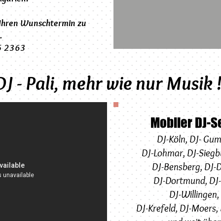
 Ihren Wunschtermin zu
.
05 2363
DJ - Pali, mehr wie nur Musik 
Mobiler DJ-S
DJ-Köln
,
DJ-
Gum
DJ-Lohmar
,
DJ-
Siegb
DJ-Bensberg,
DJ-
D
DJ-Dortmund
,
DJ
DJ-Willingen
,
DJ-Krefeld
,
DJ-Moers
,