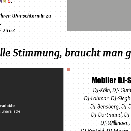
N
N
6
.
 Ihren Wunschtermin zu
.
05 2363
olle Stimmung, braucht man 
Mobiler DJ-
DJ-Köln
,
DJ-
Gum
DJ-Lohmar
,
DJ-
Siegb
DJ-Bensberg,
DJ-
D
DJ-Dortmund
,
DJ
DJ-Willingen
,
DJ-Krefeld
,
DJ-Moers
,