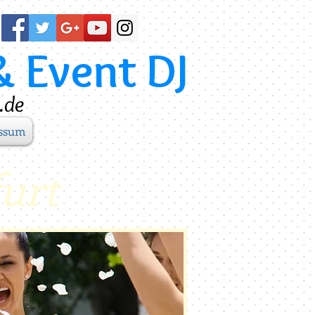
& Event DJ
.de
ssum
furt