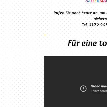
B
A
L
L
E
R
M
A
Rufen Sie noch heute an, um
sichern
Tel. 0172 9
Für eine t