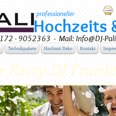
professioneller
Hochzeits 
 0172 - 9052363
-
Mail: Info@DJ-Pali
t
Technikpakete
Hochzeit Deko
Kontakt
Impre
r Party DJ Frank