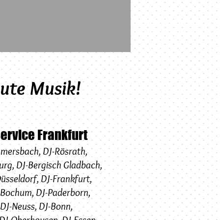
gute Musik!
Service Frankfurt
mersbach
,
DJ-
Rösrath
,
urg
,
DJ-
Bergisch Gladbach
,
üsseldorf
,
DJ-
Frankfurt
,
-Bochum
,
DJ-Paderborn
,
DJ-Neuss
,
DJ-
Bonn
,
DJ-
Oberhausen
,
DJ-Essen
, ...