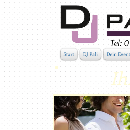
Tel:
Start
DJ Pali
Dein Even
Ih