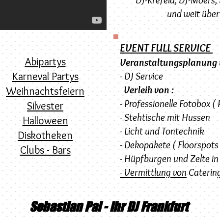
und weit über
EVENT FULL SERVICE
Abipartys
Veranstaltungsplanung
Karneval Partys
- DJ Service
Verleih von :
Weihnachtsfeiern
- Professionelle Fotobox (
Silvester
- Stehtische mit Hussen
Halloween
- Licht und Tontechnik
Diskotheken
- Dekopakete ( Floorspots
Clubs - Bars
- Hüpfburgen und Zelte in
- Vermittlung von
Catering
Sebastian Pal - Ihr DJ Frankfurt