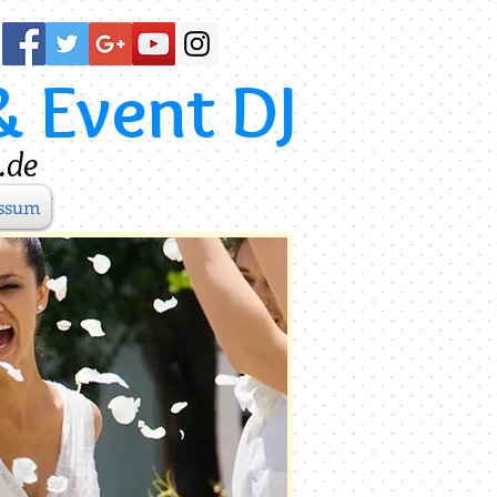
& Event DJ
.de
ssum