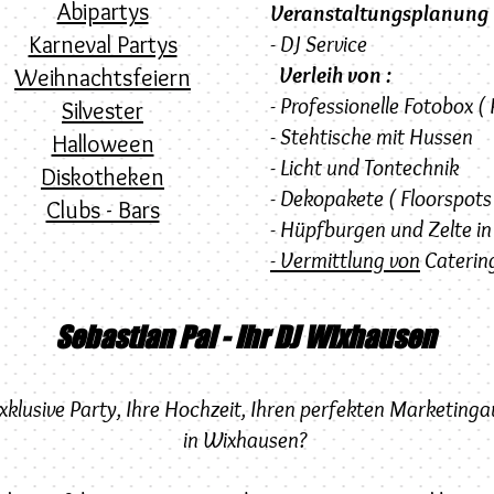
Abipartys
Veranstaltungsplanung
Karneval Partys
- DJ Service
Verleih von :
Weihnachtsfeiern
- Professionelle Fotobox (
Silvester
- Stehtische mit Hussen
Halloween
- Licht und Tontechnik
Diskotheken
- Dekopakete ( Floorspots
Clubs - Bars
- Hüpfburgen und Zelte in
- Vermittlung von
Catering
Sebastian Pal - Ihr DJ Wixhausen
exklusive Party, Ihre Hochzeit, Ihren perfekten Marketingau
in Wixhausen?