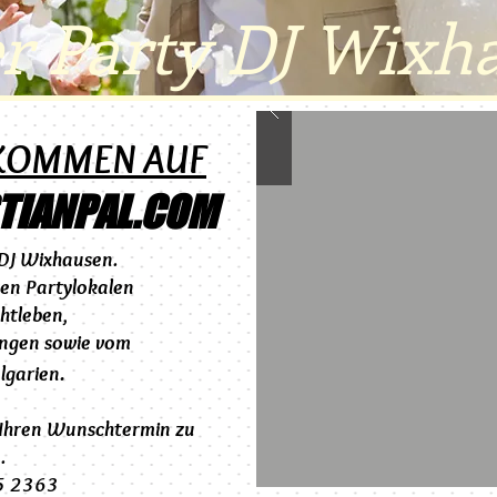
er Party DJ Wixh
LKOMMEN AUF
TIANPAL.COM
DJ Wixhausen.
ten Partylokalen
chtleben,
ingen sowie vom
.
lgarien
 Ihren Wunschtermin zu
.
05 2363