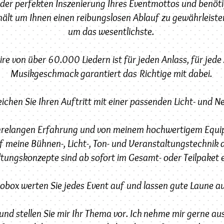
 der perfekten Inszenierung Ihres Eventmottos und benöt
hält um Ihnen einen reibungslosen Ablauf zu gewährleist
um das wesentlichste.
e von über 60.000 Liedern ist für jeden Anlass, für jede 
Musikgeschmack garantiert das Richtige mit dabei.
ichen Sie Ihren Auftritt mit einer passenden Licht- und N
jahrelangen Erfahrung und von meinem hochwertigem Equi
f meine Bühnen-, Licht-, Ton- und Veranstaltungstechnik 
tungskonzepte sind ab sofort im Gesamt- oder Teilpaket e
tobox werten Sie jedes Event auf und lassen gute Laune 
nd stellen Sie mir Ihr Thema vor. Ich nehme mir gerne aus