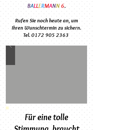
B
A
L
L
E
R
M
A
N
N
6
.
Rufen Sie noch heute an, um
Ihren Wunschtermin zu sichern.
Tel. 0172 905 2363
Für eine tolle
Stimmung, braucht