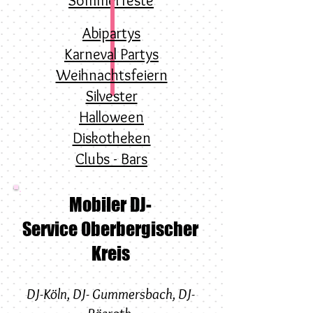
Sommerfeste
Abipartys
Karneval Partys
Weihnachtsfeiern
Silvester
Halloween
Diskotheken
Clubs - Bars
Mobiler DJ-
Service Oberbergischer
Kreis
DJ-Köln
,
DJ-
Gummersbach
,
DJ-