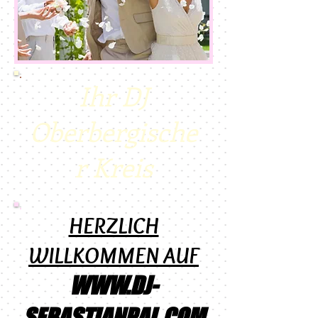
Ihr DJ
Oberbergische
r Kreis
HERZLICH
WILLKOMMEN AUF
WWW.DJ-
SEBASTIANPAL.COM