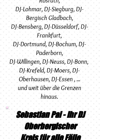
Rösrath
,
DJ-Lohmar
,
DJ-
Siegburg
,
DJ-
Bergisch Gladbach
,
DJ-Bensberg
,
DJ-
Düsseldorf
,
DJ-
Frankfurt
,
DJ-Dortmund
,
DJ-Bochum
,
DJ-
Paderborn
,
DJ-Willingen
,
DJ-Neuss
,
DJ-
Bonn
,
DJ-Krefeld
,
DJ-Moers
,
DJ-
Oberhausen
,
DJ-Essen
, ...
und weit über die Grenzen
hinaus.
Sebastian Pal - Ihr DJ
Oberbergischer
Kreis für alle Fälle