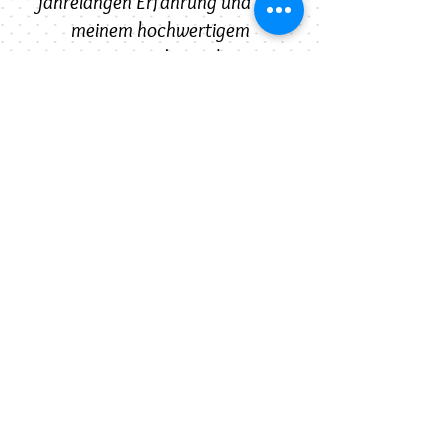
jahrelangen Erfahrung und von
meinem hochwertigem
Equipment und sprechen Sie
mich auf meine Bühnen-, Licht-,
Ton- und
Veranstaltungstechnik an.
Veranstaltungskonzepte sind
ab sofort im Gesamt- oder
Teilpaket erhältlich.
Mit der Fotobox werten Sie
jedes Event auf und lassen gute
Laune aufkommen.
Vereinbaren Sie einen Termin
und stellen Sie mir Ihr Thema